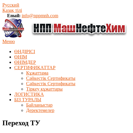
Русский
Қазақ тілі
Email:
info@nppmnh.com
Меню
ӨНДІРІСІ
ӨНІМ
ӨHIМДЕР
СЕРТИФИКАТТАР
Құжаттама
Сәйкестік Сертификаты
Сәйкестік Сертификаты
Тіркеу құжаттары
ЛОГИСТИКА
БІЗ ТУРАЛЫ
Байланыстар
Деректемелер
Переход ТУ