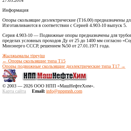
27.03.2014
Информация
Опоры скользящие диэлектрические (Т16.00) предназначены дл
Изготавливаются в соответствии с Серией 4.903-10 выпуск 5.
Серия 4.903-10 — Подвижные опоры предназначены для трубоп
пределах условных проходов Ду от 25 до 1400 мм согласно «Сор
Минэнерго СССР, решением №50 от 27.01.1971 года.
Жылжымалы тіреуіш
←
Опоры скользящие типа Т15
Опоры подвижные скользящие диэлектрические типа Т17
→
© 2003 — 2026 ООО НПП «МашНефтеХим».
Карта сайта
Email:
info@nppmnh.com