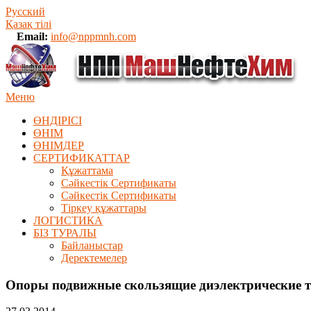
Русский
Қазақ тілі
Email:
info@nppmnh.com
Меню
ӨНДІРІСІ
ӨНІМ
ӨHIМДЕР
СЕРТИФИКАТТАР
Құжаттама
Сәйкестік Сертификаты
Сәйкестік Сертификаты
Тіркеу құжаттары
ЛОГИСТИКА
БІЗ ТУРАЛЫ
Байланыстар
Деректемелер
Опоры подвижные скользящие диэлектрические т