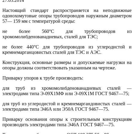
27.03.2014
Настоящий стандарт распространяется на неподвижные
одонохомутовые опоры трубопроводов наружным диаметром
57— 159 мм с температурой среды:
не более 560°С для трубопроводов из
хромомолибденованадиевых, сталей для ТЭС;
не более 440°С для трубопроводов из углеродистой и
кремнемарганцовистых сталей для ТЭС и АЭС.
Конструкция, основные размеры и допускаемые нагрузки на
опоры должны соответствовать указанным на чертеже.
Приварку упоров к трубе производить:
для труб из хромомолибденованадиевых сталей —
электродами типа Э-09Х1МФ или Э-09Х1М ГОСТ 9467—75;
для труб из углеродистой и кремнемаргандовистых сталей —
электродами типа Э46А или Э50А ГОСТ 9467—75.
Приварку основания опоры к строительным конструкциям
производить электродами типа Э46А ГОСТ 9467—75.