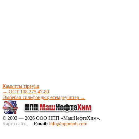
Қамытты тіреуіш
←
ОСТ 108.275.47-80
Әмбебап сильфондық өтемдеуіштер
→
© 2003 — 2026 ООО НПП «МашНефтеХим».
Карта сайта
Email:
info@nppmnh.com