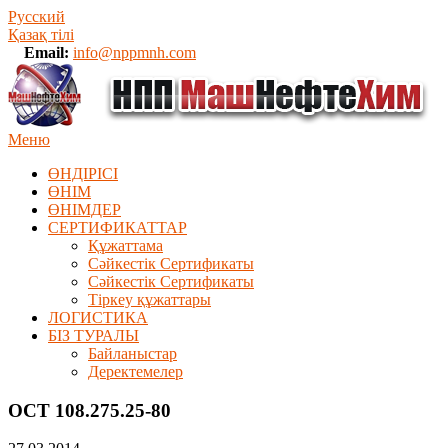
Русский
Қазақ тілі
Email:
info@nppmnh.com
Меню
ӨНДІРІСІ
ӨНІМ
ӨHIМДЕР
СЕРТИФИКАТТАР
Құжаттама
Сәйкестік Сертификаты
Сәйкестік Сертификаты
Тіркеу құжаттары
ЛОГИСТИКА
БІЗ ТУРАЛЫ
Байланыстар
Деректемелер
ОСТ 108.275.25-80