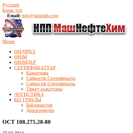
Русский
Қазақ тілі
Email:
info@nppmnh.com
Меню
ӨНДІРІСІ
ӨНІМ
ӨHIМДЕР
СЕРТИФИКАТТАР
Құжаттама
Сәйкестік Сертификаты
Сәйкестік Сертификаты
Тіркеу құжаттары
ЛОГИСТИКА
БІЗ ТУРАЛЫ
Байланыстар
Деректемелер
ОСТ 108.275.28-80