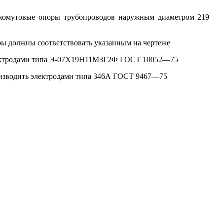
хомутовые опоры трубопроводов наружным диаметром 219— 12
ры должны соответствовать указанным на чертеже
лектродами типа Э-07Х19Н11МЗГ2Ф ГОСТ 10052—75
оизводить электродами типа 346А ГОСТ 9467—75