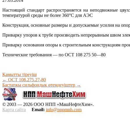
27.03.2014
Настоящий стандарт распространяется на неподвижные цвух
температурой среды не более 360°С для АЭС
Конструкция, основные размеры и допускаемые усилия на опо
Приварку упоров к трубе производить непрерывным швом э
Приварку основания опоры к строительным конструкциям пр
Технические требования — по ОСТ 108 275 50—80
Қамытты тіреуіш
←
ОСТ 108.275.27-80
Бастапқы сильфондық өтемдеуіштер
→
© 2003 — 2026 ООО НПП «МашНефтеХим».
Карта сайта
Email:
info@nppmnh.com