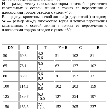
Н
— размер между плоскостью торца и точкой пересечения
касательных к осевой линии в точках ее пересечения с
плоскостями торцов отводов с углом =45;
R
— радиус кривизны осевой линии (радиус изгиба) отводов;
W
— размер между плоскостью торца и точкой пересечения
касательных к осевой линии в точках ее пересечения с
плоскостями торцов отводов с углом =60;
DN
D
T
F = R
C
B
4,0
50
60,3
51
102
81
5,6
5,0
65
76,1
63
127
102
7,1
5,6
80
88,9
76
152
121
8,0
6,3
100
114,3
102
203
159
8,8
6,3
125
139,7
127
254
197
10,0
7,1
150
168,3
152
305
237
11,0