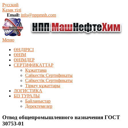
Русский
Қазақ тілі
Email:
info@nppmnh.com
Меню
ӨНДІРІСІ
ӨНІМ
ӨHIМДЕР
СЕРТИФИКАТТАР
Құжаттама
Сәйкестік Сертификаты
Сәйкестік Сертификаты
Тіркеу құжаттары
ЛОГИСТИКА
БІЗ ТУРАЛЫ
Байланыстар
Деректемелер
Отвод общепромышленного назначения ГОСТ
30753-01