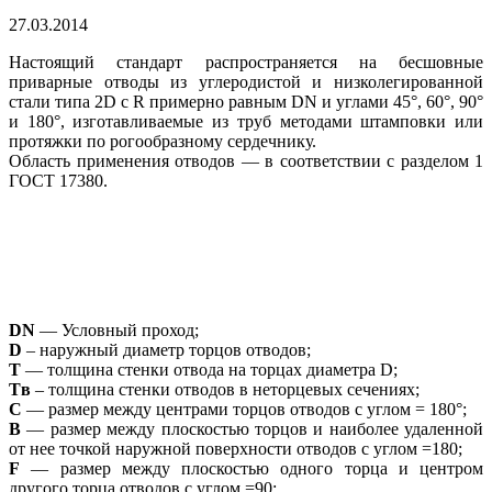
27.03.2014
Настоящий стандарт распространяется на бесшовные
приварные отводы из углеродистой и низколегированной
стали типа 2D с R примерно равным DN и углами 45°, 60°, 90°
и 180°, изготавливаемые из труб методами штамповки или
протяжки по рогообразному сердечнику.
Область применения отводов — в соответствии с разделом 1
ГОСТ 17380.
DN
— Условный проход;
D
– наружный диаметр торцов отводов;
T
— толщина стенки отвода на торцах диаметра D;
Tв
– толщина стенки отводов в неторцевых сечениях;
С
— размер между центрами торцов отводов с углом = 180°;
В
— размер между плоскостью торцов и наиболее удаленной
от нее точкой наружной поверхности отводов с углом =180;
F
— размер между плоскостью одного торца и центром
другого торца отводов с углом =90;