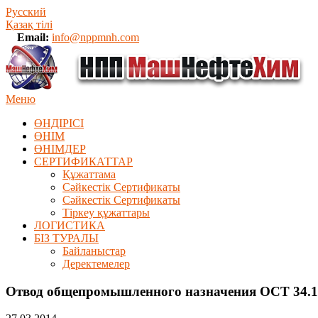
Русский
Қазақ тілі
Email:
info@nppmnh.com
Меню
ӨНДІРІСІ
ӨНІМ
ӨHIМДЕР
СЕРТИФИКАТТАР
Құжаттама
Сәйкестік Сертификаты
Сәйкестік Сертификаты
Тіркеу құжаттары
ЛОГИСТИКА
БІЗ ТУРАЛЫ
Байланыстар
Деректемелер
Отвод общепромышленного назначения ОСТ 34.10