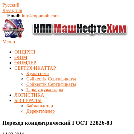
Русский
Қазақ тілі
Email:
info@nppmnh.com
Меню
ӨНДІРІСІ
ӨНІМ
ӨHIМДЕР
СЕРТИФИКАТТАР
Құжаттама
Сәйкестік Сертификаты
Сәйкестік Сертификаты
Тіркеу құжаттары
ЛОГИСТИКА
БІЗ ТУРАЛЫ
Байланыстар
Деректемелер
Переход концентрический ГОСТ 22826-83