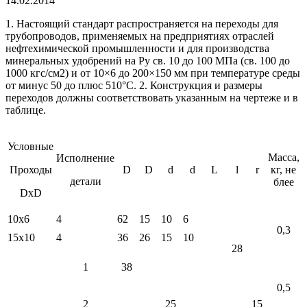
14.02.2014
1. Настоящий стандарт распространяется на переходы для
трубопроводов, применяемых на предприятиях отраслей
нефтехимической промышленности и для производства
минеральных удобрений на Ру св. 10 до 100 МПа (св. 100 до
1000 кгс/см2) и от 10×6 до 200×150 мм при температуре среды
от минус 50 до плюс 510°С. 2. Конструкция и размеры
переходов должны соответствовать указанным на чертеже и в
таблице.
Условные
Масса,
Исполнение
Проходы
D
D
d
d
L
l
r
кг, не
детали
блее
DхD
10х6
4
62
15
10
6
0,3
15х10
4
36
26
15
10
28
1
38
0,5
2
25
15