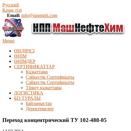
Русский
Қазақ тілі
Email:
info@nppmnh.com
Меню
ӨНДІРІСІ
ӨНІМ
ӨHIМДЕР
СЕРТИФИКАТТАР
Құжаттама
Сәйкестік Сертификаты
Сәйкестік Сертификаты
Тіркеу құжаттары
ЛОГИСТИКА
БІЗ ТУРАЛЫ
Байланыстар
Деректемелер
Переход концентрический ТУ 102-488-05