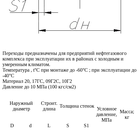
Переходы предназначены для предприятий нефтегазового
комплекса при эксплуатации их в районах с холодным и
умеренным климатом.
Температура , t°C при монтаже до -60°C ; при эксплуатации до
-40°C
Материал 20, 17ГС, 09Г2С, 10Г2
Давление до 10 МПа (100 кгс/см2)
Наружный
Строит.
Толщина стенок
диаметр
длина
Условное
Масса;
давление,
кг
МПа
D
d
L
S
S1