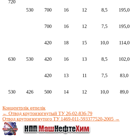
720
530
700
16
12
8,5
195,0
700
16
12
7,5
195,0
420
18
15
10,0
114,0
630
530
420
16
13
8,5
102,0
420
13
11
7,5
83,0
530
426
500
14
12
10,0
89,0
Концентрлік өтпелік
←
Отвод крутоизогнутый ТУ 26-02-836-79
Отвод крутоизогнутого ТУ 1469-011-593377520-2005
→