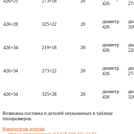
426×25
273×18
20
426
27
диаметр
ди
426×28
325×22
20
426
32
диаметр
ди
426×34
219×18
20
426
22
диаметр
ди
426×34
273×22
20
426
27
диаметр
ди
426×34
325×28
20
426
32
Возможна поставка и деталей неуказанных в таблице
типоразмеров.
Концентрлік өтпелік