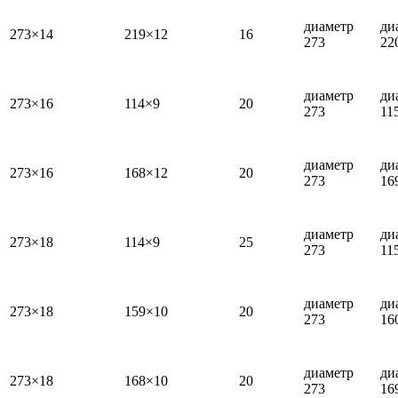
диаметр
ди
273×14
219×12
16
273
22
диаметр
ди
273×16
114×9
20
273
11
диаметр
ди
273×16
168×12
20
273
16
диаметр
ди
273×18
114×9
25
273
11
диаметр
ди
273×18
159×10
20
273
16
диаметр
ди
273×18
168×10
20
273
16