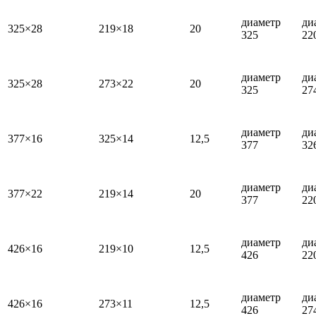
диаметр
ди
325×28
219×18
20
325
22
диаметр
ди
325×28
273×22
20
325
27
диаметр
ди
377×16
325×14
12,5
377
32
диаметр
ди
377×22
219×14
20
377
22
диаметр
ди
426×16
219×10
12,5
426
22
диаметр
ди
426×16
273×11
12,5
426
27