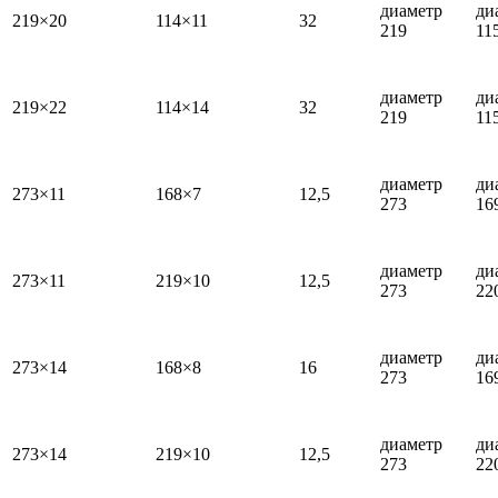
диаметр
ди
219×20
114×11
32
219
11
диаметр
ди
219×22
114×14
32
219
11
диаметр
ди
273×11
168×7
12,5
273
16
диаметр
ди
273×11
219×10
12,5
273
22
диаметр
ди
273×14
168×8
16
273
16
диаметр
ди
273×14
219×10
12,5
273
22