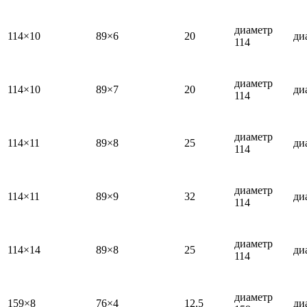
диаметр
114×10
89×6
20
ди
114
диаметр
114×10
89×7
20
ди
114
диаметр
114×11
89×8
25
ди
114
диаметр
114×11
89×9
32
ди
114
диаметр
114×14
89×8
25
ди
114
диаметр
159×8
76×4
12,5
ди