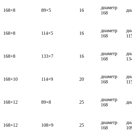
диаметр
168×8
89×5
16
ди
168
диаметр
ди
168×8
114×5
16
168
11
диаметр
ди
168×8
133×7
16
168
13
диаметр
ди
168×10
114×9
20
168
11
диаметр
168×12
89×8
25
ди
168
диаметр
ди
168×12
108×9
25
168
10