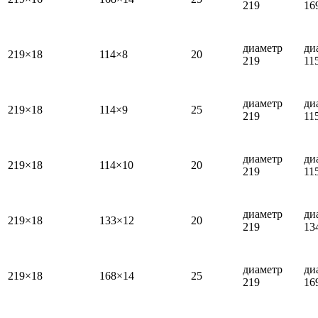
219
16
диаметр
ди
219×18
114×8
20
219
11
диаметр
ди
219×18
114×9
25
219
11
диаметр
ди
219×18
114×10
20
219
11
диаметр
ди
219×18
133×12
20
219
13
диаметр
ди
219×18
168×14
25
219
16