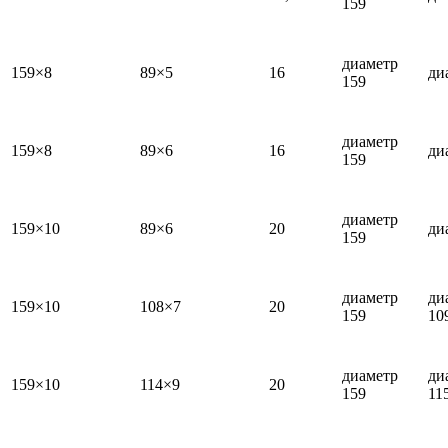
159
диаметр
159×8
89×5
16
ди
159
диаметр
159×8
89×6
16
ди
159
диаметр
159×10
89×6
20
ди
159
диаметр
ди
159×10
108×7
20
159
10
диаметр
ди
159×10
114×9
20
159
11