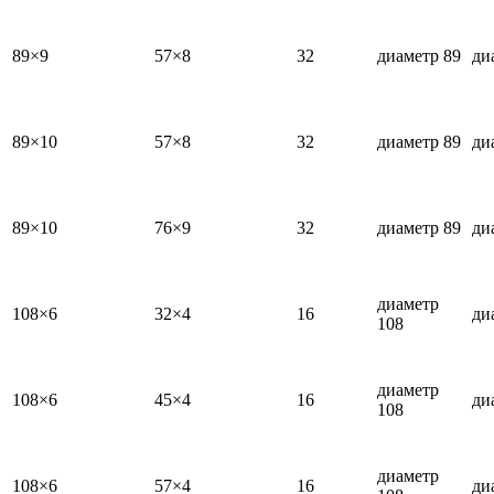
89×9
57×8
32
диаметр 89
ди
89×10
57×8
32
диаметр 89
ди
89×10
76×9
32
диаметр 89
ди
диаметр
108×6
32×4
16
ди
108
диаметр
108×6
45×4
16
ди
108
диаметр
108×6
57×4
16
ди