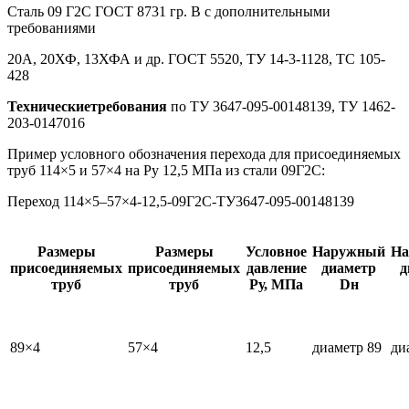
Сталь 09 Г2С ГОСТ 8731 гр. В с дополнительными
требованиями
20А, 20ХФ, 13ХФА и др. ГОСТ 5520, ТУ 14-3-1128, ТС 105-
428
Технические
требования
по ТУ 3647-095-00148139, ТУ 1462-
203-0147016
Пример условного обозначения перехода для присоединяемых
труб 114×5 и 57×4 на Ру 12,5 МПа из стали 09Г2С:
Переход 114×5–57×4-12,5-09Г2С-ТУ3647-095-00148139
Размеры
Размеры
Условное
Наружный
На
присоединяемых
присоединяемых
давление
диаметр
д
труб
труб
Ру, МПа
Dн
89×4
57×4
12,5
диаметр 89
ди