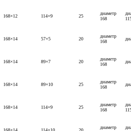
диаметр
ди
168×12
114×9
25
168
11
диаметр
168×14
57×5
20
ди
168
диаметр
168×14
89×7
20
ди
168
диаметр
168×14
89×10
25
ди
168
диаметр
ди
168×14
114×9
25
168
11
диаметр
ди
168×14
114×10
20