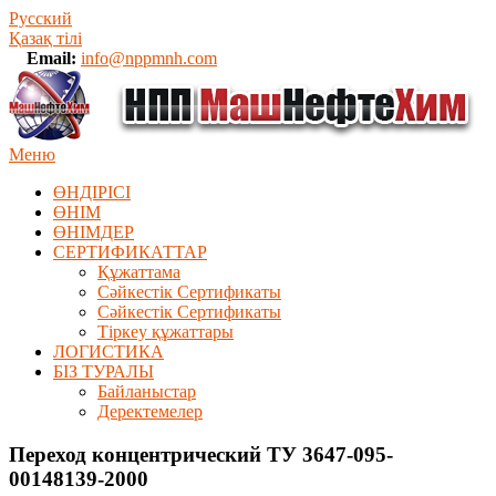
Русский
Қазақ тілі
Email:
info@nppmnh.com
Меню
ӨНДІРІСІ
ӨНІМ
ӨHIМДЕР
СЕРТИФИКАТТАР
Құжаттама
Сәйкестік Сертификаты
Сәйкестік Сертификаты
Тіркеу құжаттары
ЛОГИСТИКА
БІЗ ТУРАЛЫ
Байланыстар
Деректемелер
Переход концентрический ТУ 3647-095-
00148139-2000