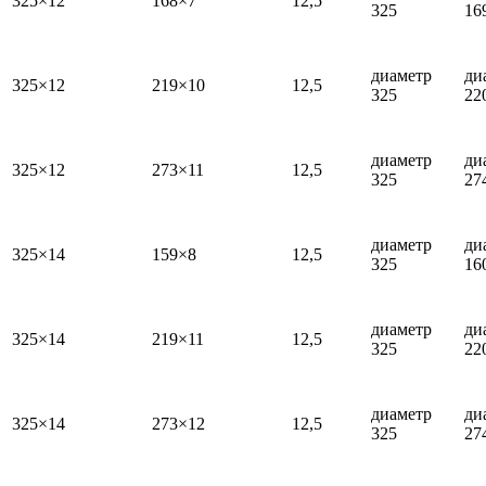
325×12
168×7
12,5
325
16
диаметр
ди
325×12
219×10
12,5
325
22
диаметр
ди
325×12
273×11
12,5
325
27
диаметр
ди
325×14
159×8
12,5
325
16
диаметр
ди
325×14
219×11
12,5
325
22
диаметр
ди
325×14
273×12
12,5
325
27