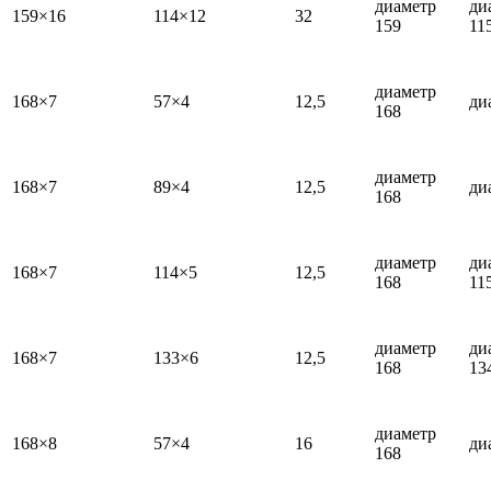
диаметр
ди
159×16
114×12
32
159
11
диаметр
168×7
57×4
12,5
ди
168
диаметр
168×7
89×4
12,5
ди
168
диаметр
ди
168×7
114×5
12,5
168
11
диаметр
ди
168×7
133×6
12,5
168
13
диаметр
168×8
57×4
16
ди
168