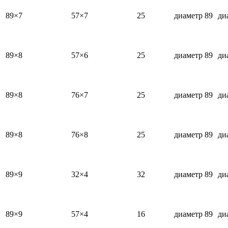
89×7
57×7
25
диаметр 89
ди
89×8
57×6
25
диаметр 89
ди
89×8
76×7
25
диаметр 89
ди
89×8
76×8
25
диаметр 89
ди
89×9
32×4
32
диаметр 89
ди
89×9
57×4
16
диаметр 89
ди