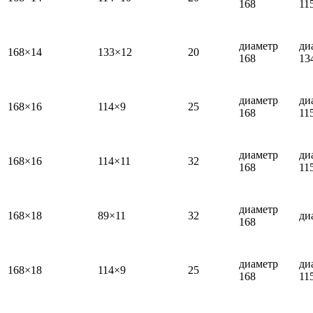
168
11
диаметр
ди
168×14
133×12
20
168
13
диаметр
ди
168×16
114×9
25
168
11
диаметр
ди
168×16
114×11
32
168
11
диаметр
168×18
89×11
32
ди
168
диаметр
ди
168×18
114×9
25
168
11