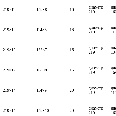
диаметр
ди
219×11
159×8
16
219
16
диаметр
ди
219×12
114×6
16
219
11
диаметр
ди
219×12
133×7
16
219
13
диаметр
ди
219×12
168×8
16
219
16
диаметр
ди
219×14
114×9
20
219
11
диаметр
ди
219×14
159×10
20
219
16