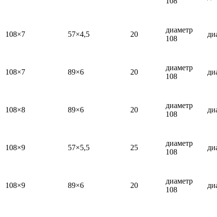
108
диаметр
108×7
57×4,5
20
ди
108
диаметр
108×7
89×6
20
ди
108
диаметр
108×8
89×6
20
ди
108
диаметр
108×9
57×5,5
25
ди
108
диаметр
108×9
89×6
20
ди
108