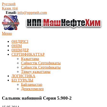
Русский
Қазақ тілі
Email:
info@nppmnh.com
Меню
ӨНДІРІСІ
ӨНІМ
ӨHIМДЕР
СЕРТИФИКАТТАР
Құжаттама
Сәйкестік Сертификаты
Сәйкестік Сертификаты
Тіркеу құжаттары
ЛОГИСТИКА
БІЗ ТУРАЛЫ
Байланыстар
Деректемелер
Сальник набивной Серия 5.900-2