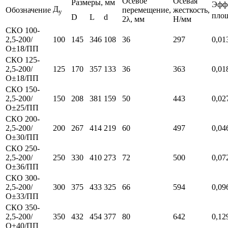
Осевое
Осевая
Размеры, мм
Эфф
Д
Обозначение
перемещение,
жесткость,
у
площ
D
L
d
2λ, мм
Н/мм
СКО 100-
2,5-200/
100
145
346
108
36
297
0,01
О±18/ПП
СКО 125-
2,5-200/
125
170
357
133
36
363
0,01
О±18/ПП
СКО 150-
2,5-200/
150
208
381
159
50
443
0,02
О±25/ПП
СКО 200-
2,5-200/
200
267
414
219
60
497
0,04
О±30/ПП
СКО 250-
2,5-200/
250
330
410
273
72
500
0,07
О±36/ПП
СКО 300-
2,5-200/
300
375
433
325
66
594
0,09
О±33/ПП
СКО 350-
2,5-200/
350
432
454
377
80
642
0,12
О±40/ПП