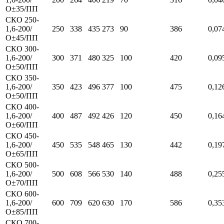
О±35/ПП
СКО 250-
1,6-200/
250
338
435
273
90
386
0,07
О±45/ПП
СКО 300-
1,6-200/
300
371
480
325
100
420
0,09
О±50/ПП
СКО 350-
1,6-200/
350
423
496
377
100
475
0,12
О±50/ПП
СКО 400-
1,6-200/
400
487
492
426
120
450
0,16
О±60/ПП
СКО 450-
1,6-200/
450
535
548
465
130
442
0,19
О±65/ПП
СКО 500-
1,6-200/
500
608
566
530
140
488
0,25
О±70/ПП
СКО 600-
1,6-200/
600
709
620
630
170
586
0,35
О±85/ПП
СКО 700-