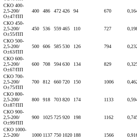
СКО 400-
2,5-200/
400
486
472
426
94
670
0,16
О±47/ПП
СКО 450-
2,5-200/
450
536
559
465
110
727
0,19
О±55/ПП
СКО 500-
2,5-200/
500
606
585
530
126
794
0,23
О±63/ПП
СКО 600-
2,5-200/
600
708
594
630
134
829
0,32
О±67/ПП
СКО 700-
2,5-200/
700
812
660
720
150
1006
0,46
О±75/ПП
СКО 800-
2,5-200/
800
918
703
820
174
1133
0,59
О±87/ПП
СКО 900-
2,5-200/
900
1025
725
920
198
1162
0,74
О±99/ПП
СКО 1000-
2,5-200/
1000
1137
750
1020
188
1566
0,91