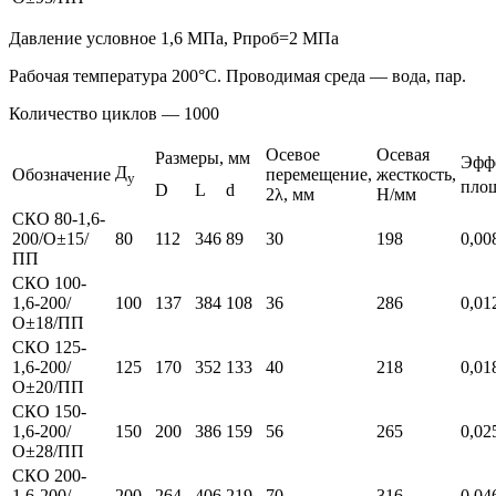
Давление условное 1,6 МПа, Pпроб=2 МПа
Рабочая температура 200°C. Проводимая среда — вода, пар.
Количество циклов — 1000
Осевое
Осевая
Размеры, мм
Эфф
Д
Обозначение
перемещение,
жесткость,
у
площ
D
L
d
2λ, мм
Н/мм
СКО 80-1,6-
200/О±15/
80
112
346
89
30
198
0,00
ПП
СКО 100-
1,6-200/
100
137
384
108
36
286
0,01
О±18/ПП
СКО 125-
1,6-200/
125
170
352
133
40
218
0,01
О±20/ПП
СКО 150-
1,6-200/
150
200
386
159
56
265
0,02
О±28/ПП
СКО 200-
1,6-200/
200
264
406
219
70
316
0,04