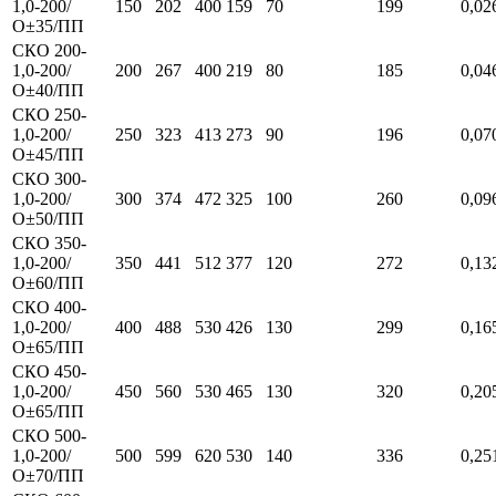
1,0-200/
150
202
400
159
70
199
0,02
О±35/ПП
СКО 200-
1,0-200/
200
267
400
219
80
185
0,04
О±40/ПП
СКО 250-
1,0-200/
250
323
413
273
90
196
0,07
О±45/ПП
СКО 300-
1,0-200/
300
374
472
325
100
260
0,09
О±50/ПП
СКО 350-
1,0-200/
350
441
512
377
120
272
0,13
О±60/ПП
СКО 400-
1,0-200/
400
488
530
426
130
299
0,16
О±65/ПП
СКО 450-
1,0-200/
450
560
530
465
130
320
0,20
О±65/ПП
СКО 500-
1,0-200/
500
599
620
530
140
336
0,25
О±70/ПП