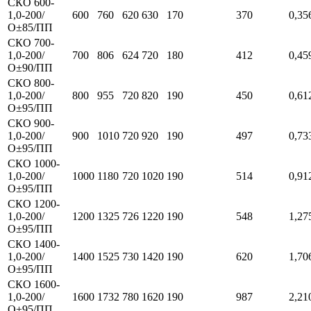
СКО 600-
1,0-200/
600
760
620
630
170
370
0,35
О±85/ПП
СКО 700-
1,0-200/
700
806
624
720
180
412
0,45
О±90/ПП
СКО 800-
1,0-200/
800
955
720
820
190
450
0,61
О±95/ПП
СКО 900-
1,0-200/
900
1010
720
920
190
497
0,73
О±95/ПП
СКО 1000-
1,0-200/
1000
1180
720
1020
190
514
0,91
О±95/ПП
СКО 1200-
1,0-200/
1200
1325
726
1220
190
548
1,27
О±95/ПП
СКО 1400-
1,0-200/
1400
1525
730
1420
190
620
1,70
О±95/ПП
СКО 1600-
1,0-200/
1600
1732
780
1620
190
987
2,21
О±95/ПП