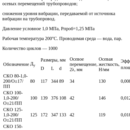
осевых перемещений трубопроводов;
снижения уровня вибрации, передаваемой от источника
вибрации на трубопровод.
Давление условное 1,0 МПа, Pпроб=1,25 МПа
Рабочая температура 200°C. Проводимая среда — вода, пар.
Количество циклов — 1000
Осевое
Осевая
Размеры, мм
Эфф
Д
Обозначение
перемещение,
жесткость,
у
площ
D
L
d
2λ, мм
Н/мм
СКО 80-1,0-
200/О±17/
80
117
344
89
34
130
0,00
ПП
СКО 100-
1,0-200/
100
139
376
108
42
146
0,01
О±21/ПП
СКО 125-
1,0-200/
125
172
347
133
42
119
0,01
О±21/ПП
СКО 150-