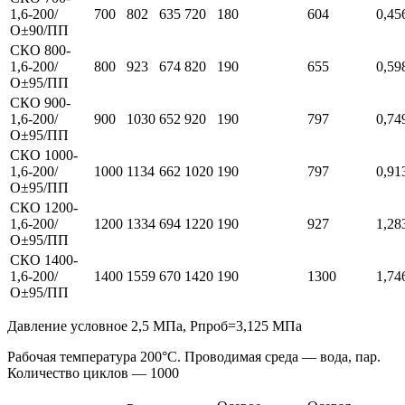
1,6-200/
700
802
635
720
180
604
0,45
О±90/ПП
СКО 800-
1,6-200/
800
923
674
820
190
655
0,59
О±95/ПП
СКО 900-
1,6-200/
900
1030
652
920
190
797
0,74
О±95/ПП
СКО 1000-
1,6-200/
1000
1134
662
1020
190
797
0,91
О±95/ПП
СКО 1200-
1,6-200/
1200
1334
694
1220
190
927
1,28
О±95/ПП
СКО 1400-
1,6-200/
1400
1559
670
1420
190
1300
1,74
О±95/ПП
Давление условное 2,5 МПа, Pпроб=3,125 МПа
Рабочая температура 200°C. Проводимая среда — вода, пар.
Количество циклов — 1000