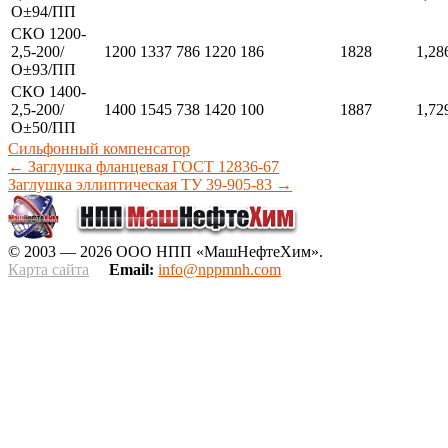
О±94/ПП
СКО 1200-
2,5-200/
1200
1337
786
1220
186
1828
1,28
О±93/ПП
СКО 1400-
2,5-200/
1400
1545
738
1420
100
1887
1,72
О±50/ПП
Сильфонный компенсатор
←
Заглушка фланцевая ГОСТ 12836-67
Заглушка эллиптическая ТУ 39-905-83
→
© 2003 — 2026 ООО НПП «МашНефтеХим».
Карта сайта
Email:
info@nppmnh.com