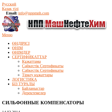
Русский
Қазақ тілі
Email:
info@nppmnh.com
Меню
ӨНДІРІСІ
ӨНІМ
ӨHIМДЕР
СЕРТИФИКАТТАР
Құжаттама
Сәйкестік Сертификаты
Сәйкестік Сертификаты
Тіркеу құжаттары
ЛОГИСТИКА
БІЗ ТУРАЛЫ
Байланыстар
Деректемелер
СИЛЬФОННЫЕ КОМПЕНСАТОРЫ