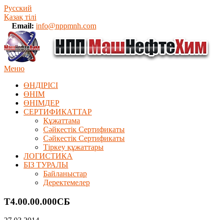
Русский
Қазақ тілі
Email:
info@nppmnh.com
Меню
ӨНДІРІСІ
ӨНІМ
ӨHIМДЕР
СЕРТИФИКАТТАР
Құжаттама
Сәйкестік Сертификаты
Сәйкестік Сертификаты
Тіркеу құжаттары
ЛОГИСТИКА
БІЗ ТУРАЛЫ
Байланыстар
Деректемелер
Т4.00.00.000СБ