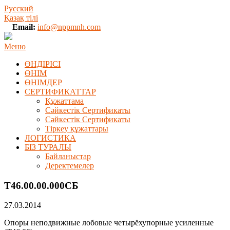
Русский
Қазақ тілі
Email:
info@nppmnh.com
Меню
ӨНДІРІСІ
ӨНІМ
ӨHIМДЕР
СЕРТИФИКАТТАР
Құжаттама
Сәйкестік Сертификаты
Сәйкестік Сертификаты
Тіркеу құжаттары
ЛОГИСТИКА
БІЗ ТУРАЛЫ
Байланыстар
Деректемелер
Т46.00.00.000СБ
27.03.2014
Опоры неподвижные лобовые четырёхупорные усиленные