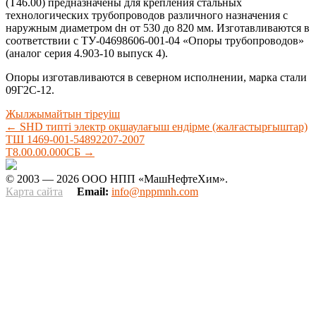
(Т46.00) предназначены для крепления стальных
технологических трубопроводов различного назначения с
наружным диаметром dн от 530 до 820 мм. Изготавливаются в
соответствии с ТУ-04698606-001-04 «Опоры трубопроводов»
(аналог серия 4.903-10 выпуск 4).
Опоры изготавливаются в северном исполнении, марка стали
09Г2С-12.
Жылжымайтын тіреуіш
←
SHD типті электр оқшаулағыш ендірме (жалғастырғыштар)
ТШ 1469-001-54892207-2007
Т8.00.00.000СБ
→
© 2003 — 2026 ООО НПП «МашНефтеХим».
Карта сайта
Email:
info@nppmnh.com