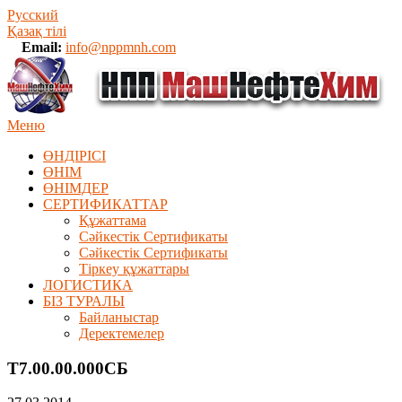
Русский
Қазақ тілі
Email:
info@nppmnh.com
Меню
ӨНДІРІСІ
ӨНІМ
ӨHIМДЕР
СЕРТИФИКАТТАР
Құжаттама
Сәйкестік Сертификаты
Сәйкестік Сертификаты
Тіркеу құжаттары
ЛОГИСТИКА
БІЗ ТУРАЛЫ
Байланыстар
Деректемелер
Т7.00.00.000СБ