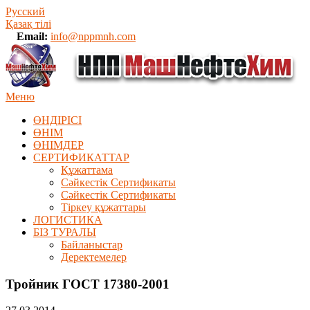
Русский
Қазақ тілі
Email:
info@nppmnh.com
Меню
ӨНДІРІСІ
ӨНІМ
ӨHIМДЕР
СЕРТИФИКАТТАР
Құжаттама
Сәйкестік Сертификаты
Сәйкестік Сертификаты
Тіркеу құжаттары
ЛОГИСТИКА
БІЗ ТУРАЛЫ
Байланыстар
Деректемелер
Тройник ГОСТ 17380-2001