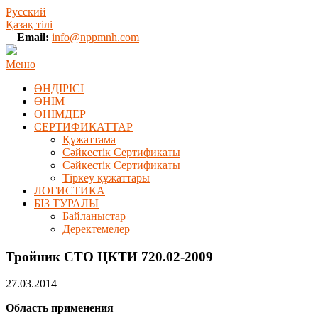
Русский
Қазақ тілі
Email:
info@nppmnh.com
Меню
ӨНДІРІСІ
ӨНІМ
ӨHIМДЕР
СЕРТИФИКАТТАР
Құжаттама
Сәйкестік Сертификаты
Сәйкестік Сертификаты
Тіркеу құжаттары
ЛОГИСТИКА
БІЗ ТУРАЛЫ
Байланыстар
Деректемелер
Тройник СТО ЦКТИ 720.02-2009
27.03.2014
Область применения