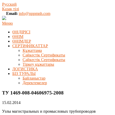
Русский
Қазақ тілі
Email:
info@nppmnh.com
Меню
ӨНДІРІСІ
ӨНІМ
ӨHIМДЕР
СЕРТИФИКАТТАР
Құжаттама
Сәйкестік Сертификаты
Сәйкестік Сертификаты
Тіркеу құжаттары
ЛОГИСТИКА
БІЗ ТУРАЛЫ
Байланыстар
Деректемелер
ТУ 1469-008-04606975-2008
15.02.2014
Узлы магистральных и промысловых трубопроводов