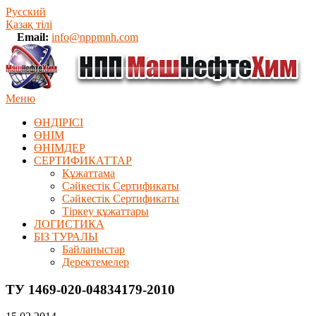
Русский
Қазақ тілі
Email:
info@nppmnh.com
Меню
ӨНДІРІСІ
ӨНІМ
ӨHIМДЕР
СЕРТИФИКАТТАР
Құжаттама
Сәйкестік Сертификаты
Сәйкестік Сертификаты
Тіркеу құжаттары
ЛОГИСТИКА
БІЗ ТУРАЛЫ
Байланыстар
Деректемелер
ТУ 1469-020-04834179-2010