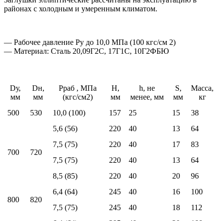
районах с холодным и умеренным климатом.
— Рабочее давление Ру до 10,0 МПа (100 кгс/см 2)
— Материал: Сталь 20,09Г2С, 17Г1С, 10Г2ФБЮ
Dу,
Dн,
Pраб , МПа
H,
h, не
S,
Масса,
мм
мм
(кгс/см2)
мм
менее, мм
мм
кг
500
530
10,0 (100)
157
25
15
38
5,6 (56)
220
40
13
64
7,5 (75)
220
40
17
83
700
720
7,5 (75)
220
40
13
64
8,5 (85)
220
40
20
96
6,4 (64)
245
40
16
100
800
820
7,5 (75)
245
40
18
112