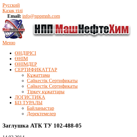
Русский
Қазақ тілі
Email:
info@nppmnh.com
Меню
ӨНДІРІСІ
ӨНІМ
ӨHIМДЕР
СЕРТИФИКАТТАР
Құжаттама
Сәйкестік Сертификаты
Сәйкестік Сертификаты
Тіркеу құжаттары
ЛОГИСТИКА
БІЗ ТУРАЛЫ
Байланыстар
Деректемелер
Заглушка АТК ТУ 102-488-05