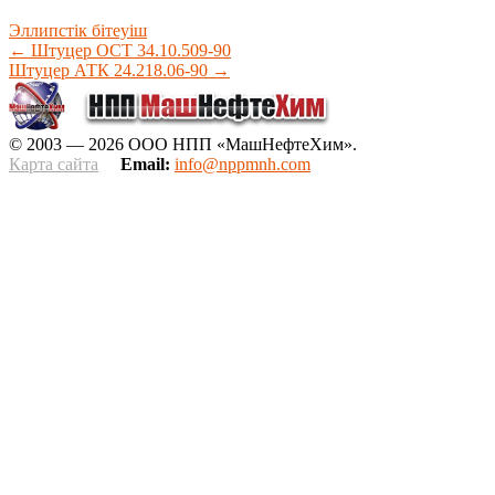
Эллипстік бітеуіш
←
Штуцер ОСТ 34.10.509-90
Штуцер АТК 24.218.06-90
→
© 2003 — 2026 ООО НПП «МашНефтеХим».
Карта сайта
Email:
info@nppmnh.com