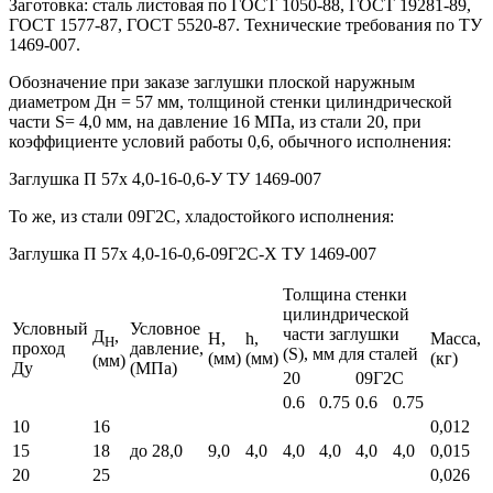
Заготовка: сталь листовая по ГОСТ 1050-88, ГОСТ 19281-89,
ГОСТ 1577-87, ГОСТ 5520-87. Технические требования по ТУ
1469-007.
Обозначение при заказе заглушки плоской наружным
диаметром Дн = 57 мм, толщиной стенки цилиндрической
части S= 4,0 мм, на давление 16 МПа, из стали 20, при
коэффициенте условий работы 0,6, обычного исполнения:
Заглушка П 57х 4,0-16-0,6-У ТУ 1469-007
То же, из стали 09Г2С, хладостойкого исполнения:
Заглушка П 57х 4,0-16-0,6-09Г2С-Х ТУ 1469-007
Толщина стенки
цилиндрической
Условный
Условное
части заглушки
Д
,
Н,
h,
Масса,
H
проход
давление,
(S), мм для сталей
(мм)
(мм)
(кг)
(мм)
Ду
(МПа)
20
09Г2С
0.6
0.75
0.6
0.75
10
16
0,012
15
18
до 28,0
9,0
4,0
4,0
4,0
4,0
4,0
0,015
20
25
0,026