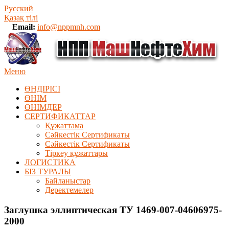
Русский
Қазақ тілі
Email:
info@nppmnh.com
Меню
ӨНДІРІСІ
ӨНІМ
ӨHIМДЕР
СЕРТИФИКАТТАР
Құжаттама
Сәйкестік Сертификаты
Сәйкестік Сертификаты
Тіркеу құжаттары
ЛОГИСТИКА
БІЗ ТУРАЛЫ
Байланыстар
Деректемелер
Заглушка эллиптическая ТУ 1469-007-04606975-
2000