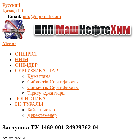
Русский
Қазақ тілі
Email:
info@nppmnh.com
Меню
ӨНДІРІСІ
ӨНІМ
ӨHIМДЕР
СЕРТИФИКАТТАР
Құжаттама
Сәйкестік Сертификаты
Сәйкестік Сертификаты
Тіркеу құжаттары
ЛОГИСТИКА
БІЗ ТУРАЛЫ
Байланыстар
Деректемелер
Заглушка ТУ 1469-001-34929762-04