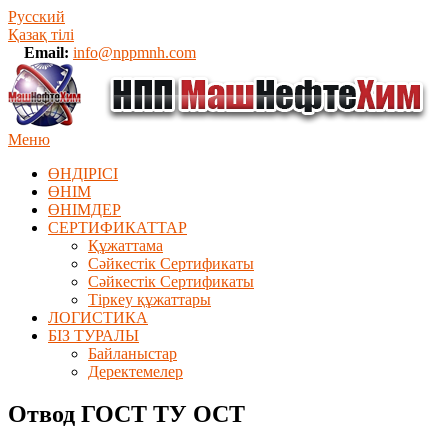
Русский
Қазақ тілі
Email:
info@nppmnh.com
Меню
ӨНДІРІСІ
ӨНІМ
ӨHIМДЕР
СЕРТИФИКАТТАР
Құжаттама
Сәйкестік Сертификаты
Сәйкестік Сертификаты
Тіркеу құжаттары
ЛОГИСТИКА
БІЗ ТУРАЛЫ
Байланыстар
Деректемелер
Отвод ГОСТ ТУ ОСТ