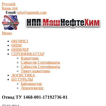
Русский
Қазақ тілі
Email:
info@nppmnh.com
Меню
ӨНДІРІСІ
ӨНІМ
ӨHIМДЕР
СЕРТИФИКАТТАР
Құжаттама
Сәйкестік Сертификаты
Сәйкестік Сертификаты
Тіркеу құжаттары
ЛОГИСТИКА
БІЗ ТУРАЛЫ
Байланыстар
Деректемелер
Отвод ТУ 1468-001-17192736-01