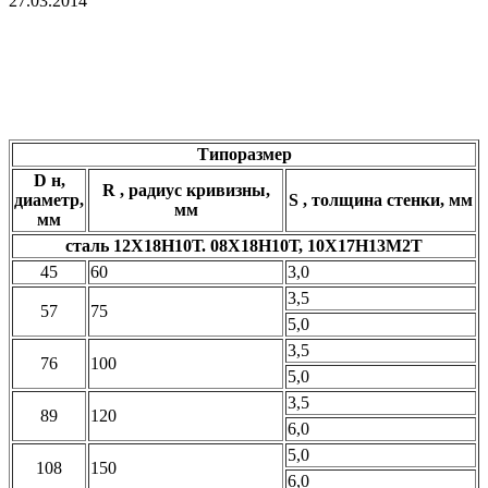
27.03.2014
Типоразмер
D
н,
R
, радиус кривизны,
диаметр,
S
, толщина стенки, мм
мм
мм
сталь 12Х18Н10Т. 08Х18Н10Т, 10Х17Н13М2Т
45
60
3,0
3,5
57
75
5,0
3,5
76
100
5,0
3,5
89
120
6,0
5,0
108
150
6,0