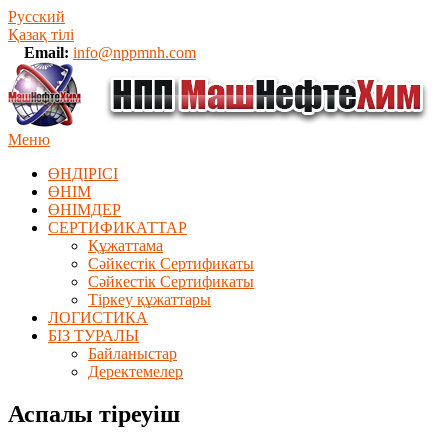
Русский
Қазақ тілі
Email:
info@nppmnh.com
Меню
ӨНДІРІСІ
ӨНІМ
ӨHIМДЕР
СЕРТИФИКАТТАР
Құжаттама
Сәйкестік Сертификаты
Сәйкестік Сертификаты
Тіркеу құжаттары
ЛОГИСТИКА
БІЗ ТУРАЛЫ
Байланыстар
Деректемелер
Аспалы тіреуіш