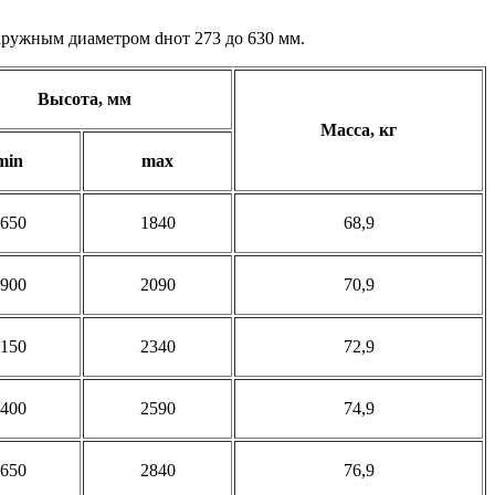
аружным диаметром dнот 273 до 630 мм.
Высота, мм
Масса, кг
min
max
650
1840
68,9
900
2090
70,9
150
2340
72,9
400
2590
74,9
650
2840
76,9