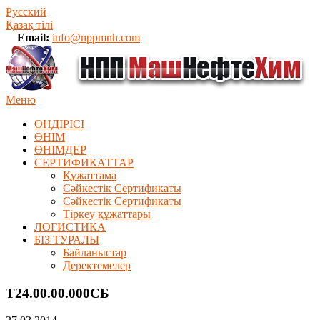
Русский
Қазақ тілі
Email:
info@nppmnh.com
Меню
ӨНДІРІСІ
ӨНІМ
ӨHIМДЕР
СЕРТИФИКАТТАР
Құжаттама
Сәйкестік Сертификаты
Сәйкестік Сертификаты
Тіркеу құжаттары
ЛОГИСТИКА
БІЗ ТУРАЛЫ
Байланыстар
Деректемелер
Т24.00.00.000СБ