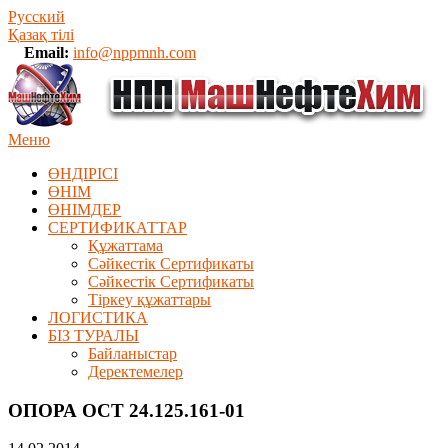
Русский
Қазақ тілі
Email:
info@nppmnh.com
Меню
ӨНДІРІСІ
ӨНІМ
ӨHIМДЕР
СЕРТИФИКАТТАР
Құжаттама
Сәйкестік Сертификаты
Сәйкестік Сертификаты
Тіркеу құжаттары
ЛОГИСТИКА
БІЗ ТУРАЛЫ
Байланыстар
Деректемелер
ОПОРА ОСТ 24.125.161-01