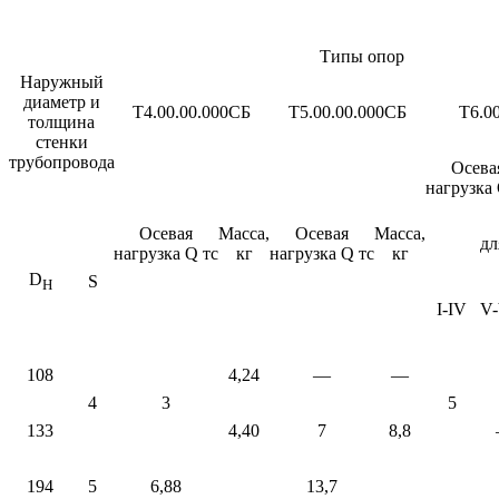
Типы опор
Наружный
диаметр и
Т4.00.00.000СБ
Т5.00.00.000СБ
Т6.0
толщина
стенки
трубопровода
Осева
нагрузка 
Осевая
Масса,
Осевая
Масса,
дл
нагрузка Q тс
кг
нагрузка Q тс
кг
D
S
Н
I-IV
V-
108
4,24
—
—
4
3
5
133
4,40
7
8,8
194
5
6,88
13,7