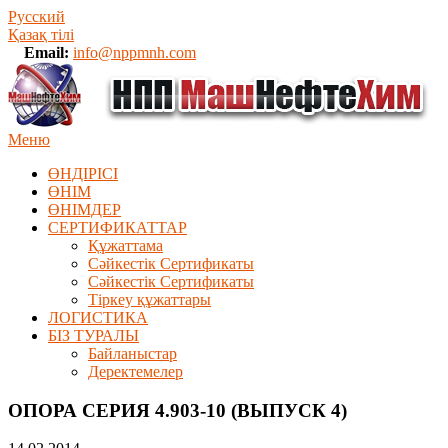
Русский
Қазақ тілі
Email:
info@nppmnh.com
Меню
ӨНДІРІСІ
ӨНІМ
ӨHIМДЕР
СЕРТИФИКАТТАР
Құжаттама
Сәйкестік Сертификаты
Сәйкестік Сертификаты
Тіркеу құжаттары
ЛОГИСТИКА
БІЗ ТУРАЛЫ
Байланыстар
Деректемелер
ОПОРА СЕРИЯ 4.903-10 (ВЫПУСК 4)