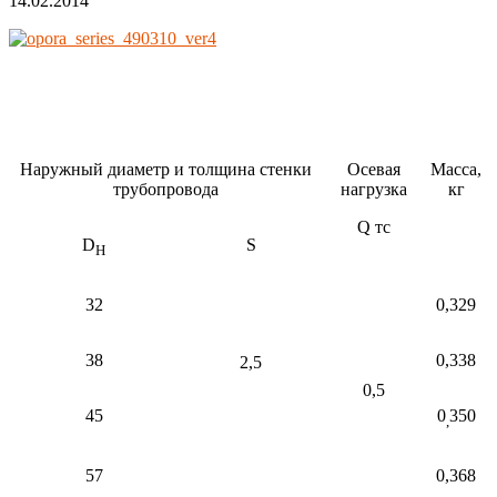
14.02.2014
Наружный диаметр и толщина стенки
Осевая
Масса,
трубопровода
нагрузка
кг
Q тc
D
S
Н
32
0,329
38
0,338
2,5
0,5
45
0
350
,
57
0,368