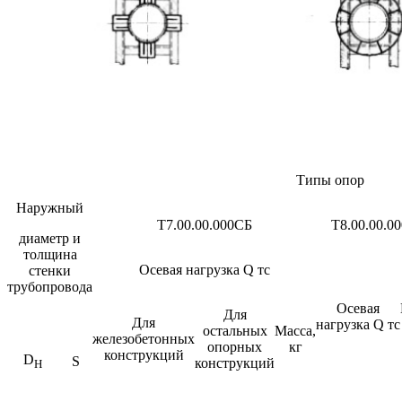
Типы опор
Наружный
Т7.00.00.000СБ
Т8.00.00.0
диаметр и
толщина
Осевая нагрузка Q тс
стенки
трубопровода
Осевая
Для
Для
нагрузка Q тс
остальных
Масса,
железобетонных
опорных
кг
конструкций
D
S
конструкций
Н