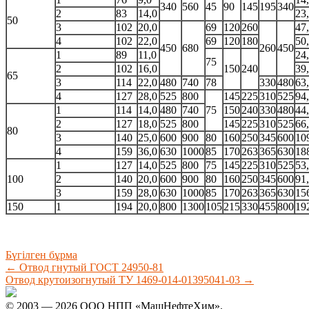
340
560
45
90
145
195
340
2
83
14,0
23
50
3
102
20,0
69
120
260
47
4
102
22,0
69
120
180
50
450
680
260
450
1
89
11,0
24
75
2
102
16,0
150
240
39
65
3
114
22,0
480
740
78
330
480
63
4
127
28,0
525
800
145
225
310
525
94
1
114
14,0
480
740
75
150
240
330
480
44
2
127
18,0
525
800
145
225
310
525
66
80
3
140
25,0
600
900
80
160
250
345
600
10
4
159
36,0
630
1000
85
170
263
365
630
18
1
127
14,0
525
800
75
145
225
310
525
53
100
2
140
20,0
600
900
80
160
250
345
600
91
3
159
28,0
630
1000
85
170
263
365
630
15
150
1
194
20,0
800
1300
105
215
330
455
800
19
Бүгілген бұрма
←
Отвод гнутый ГОСТ 24950-81
Отвод крутоизогнутый ТУ 1469-014-01395041-03
→
© 2003 — 2026 ООО НПП «МашНефтеХим».