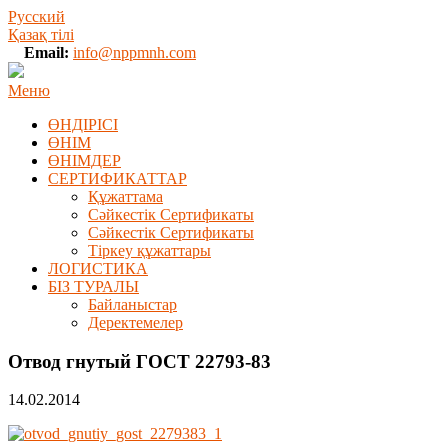
Русский
Қазақ тілі
Email:
info@nppmnh.com
Меню
ӨНДІРІСІ
ӨНІМ
ӨHIМДЕР
СЕРТИФИКАТТАР
Құжаттама
Сәйкестік Сертификаты
Сәйкестік Сертификаты
Тіркеу құжаттары
ЛОГИСТИКА
БІЗ ТУРАЛЫ
Байланыстар
Деректемелер
Отвод гнутый ГОСТ 22793-83
14.02.2014