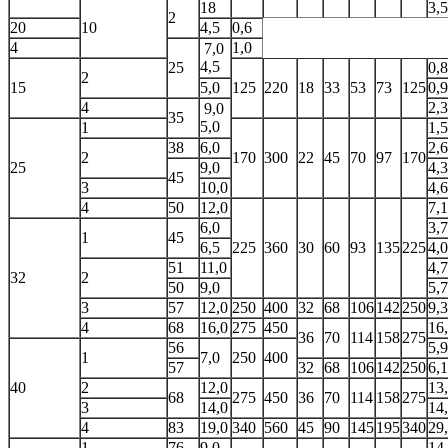
18
3,5
2
20
10
4,5
0,6
4
1,0
7,0
4,5
25
0,8
2
15
5,0
125
220
18
33
53
73
125
0,9
4
2,3
9,0
35
5,0
1
1,5
38
6,0
2,6
2
170
300
22
45
70
97
170
25
9,0
4,3
45
3
10,0
4,6
4
50
12,0
7,1
6,0
3,7
1
45
6,5
225
360
30
60
93
135
225
4,0
51
11,0
4,7
32
2
50
9,0
5,7
3
57
12,0
250
400
32
68
106
142
250
9,3
4
68
16,0
275
450
16
36
70
114
158
275
56
5,9
1
7,0
250
400
57
32
68
106
142
250
6,1
40
2
12,0
13
68
275
450
36
70
114
158
275
3
14,0
14
4
83
19,0
340
560
45
90
145
195
340
29
1
76
9,0
14