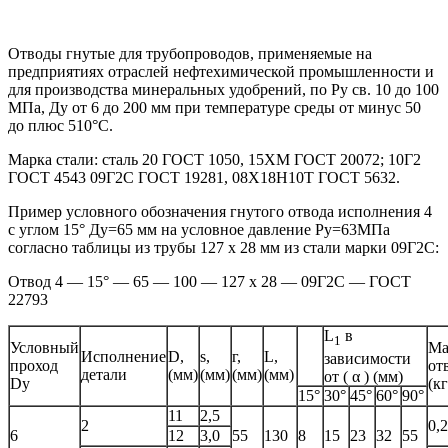
Отводы гнутые для трубопроводов, применяемые на
предприятиях отраслей нефтехимической промышленности и
для производства минеральных удобрений, по Ру св. 10 до 100
МПа, Ду от 6 до 200 мм при температуре среды от минус 50
до плюс 510°С.
Марка стали: сталь 20 ГОСТ 1050, 15ХМ ГОСТ 20072; 10Г2
ГОСТ 4543 09Г2С ГОСТ 19281, 08Х18Н10Т ГОСТ 5632.
Пример условного обозначения гнутого отвода исполнения 4
с углом 15° Ду=65 мм на условное давление Ру=63МПа
согласно таблицы из трубы 127 х 28 мм из стали марки 09Г2С:
Отвод 4 — 15° — 65 — 100 — 127 х 28 — 09Г2С — ГОСТ
22793
L
в
1
Условный
Ма
Исполнение
D,
s,
г,
L,
зависимости
проход
от
детали
(мм)
(мм)
(мм)
(мм)
от ( α ) (мм)
Dy
(кг
15°
30°
45°
60°
90°
11
2,5
2
0,2
6
12
3,0
55
130
8
15
23
32
55