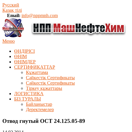
Русский
Қазақ тілі
Email:
info@nppmnh.com
Меню
ӨНДІРІСІ
ӨНІМ
ӨHIМДЕР
СЕРТИФИКАТТАР
Құжаттама
Сәйкестік Сертификаты
Сәйкестік Сертификаты
Тіркеу құжаттары
ЛОГИСТИКА
БІЗ ТУРАЛЫ
Байланыстар
Деректемелер
Отвод гнутый ОСТ 24.125.05-89