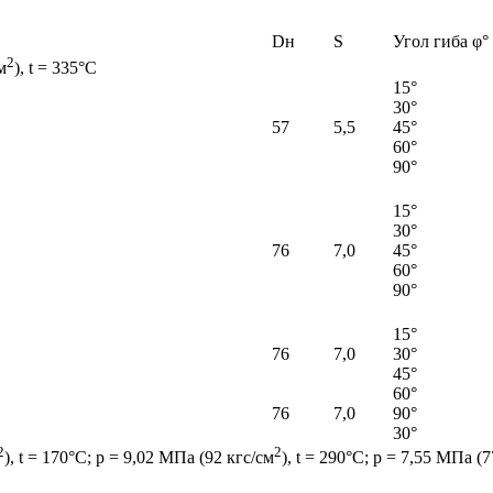
Dн
S
Угол гиба φ°
2
м
), t = 335°С
15°
30°
57
5,5
45°
60°
90°
15°
30°
76
7,0
45°
60°
90°
15°
76
7,0
30°
45°
60°
76
7,0
90°
30°
2
2
), t = 170°С; р = 9,02 МПа (92 кгс/см
), t = 290°С; р = 7,55 МПа (