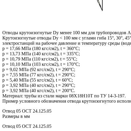
Отводы крутоизогнутые Dy менее 100 мм для трубопроводов 
Крутоизогнутые отводы Dy < 100 мм с углами гиба 15°, 30°, 45
электростанций на рабочее давление и температуру среды (водя
р = 17,66 МПа (180 кгс/см2), t = 360°С;
р = 13,73 МПа (140 кгс/см2), t = 335°С;
р = 10,79 МПа (110 кгс/см2), t = 55°С;
р = 10,10 МПа (103 кгс/см2), t = 170°С;
р = 9,02 МПа (92 кгс/см2), t = 290°С;
р = 7,55 МПа (77 кгс/см2), t = 290°С;
р = 5,40 МПа (55 кгс/см2), t = 60°С;
р = 3,92 МПа (40 кгс/см2), t = 290°С;
р = 3,92 МПа (40 кгс/см2), t = 200°С.
Материал: трубы из стали марки 08Х18Н10Т по ТУ 14-3-197.
Пример условного обозначения отвода крутоизогнутого исполнен
Отвод 05 ОСТ 24.125.05
Размеры в мм
Отвод 05 ОСТ 24.125.05