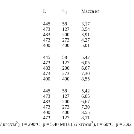
L
L
Масса кг
1
445
58
3,17
473
127
3,54
483
200
3,91
473
273
4,27
400
400
5,01
445
58
5,42
473
127
6,05
483
200
6,67
473
273
7,30
400
400
8,55
445
58
5,42
473
127
6,05
483
200
6,67
473
273
7,30
400
400
8,55
473
127
8,11
2
2
77 кгс/см
), t = 290°С; р = 5,40 МПа (55 кгс/см
), t = 60°С; р = 3,92