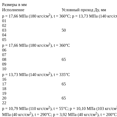
Размеры в мм
Исполнение
Условный проход Ду, мм
2
р = 17,66 МПа (180 кгс/см
), t = 360°С; р = 13,73 МПа (140 кгс/с
01
02
03
50
04
05
2
р = 17,66 МПа (180 кгс/см
), t = 360°С
06
07
08
65
09
10
2
р = 13,73 МПа (140 кгс/см
), t = 335°С
16
17
65
18
19
20
65
22
2
р = 10,79 МПа (110 кгс/см
), t = 55°С; р = 10,10 МПа (103 кгс/см
2
2
МПа (40 кгс/см
), t = 290°С; р = 3,92 МПа (40 кгс/см
), t = 200°С