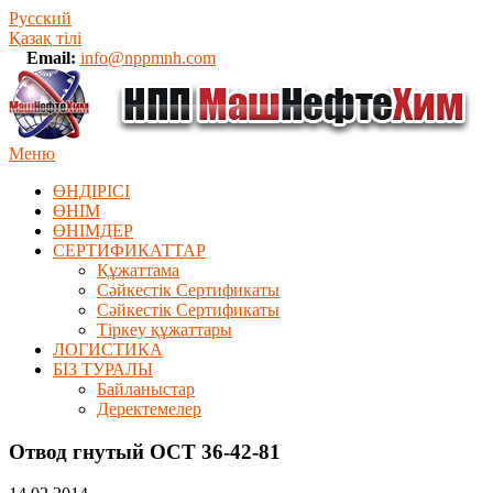
Русский
Қазақ тілі
Email:
info@nppmnh.com
Меню
ӨНДІРІСІ
ӨНІМ
ӨHIМДЕР
СЕРТИФИКАТТАР
Құжаттама
Сәйкестік Сертификаты
Сәйкестік Сертификаты
Тіркеу құжаттары
ЛОГИСТИКА
БІЗ ТУРАЛЫ
Байланыстар
Деректемелер
Отвод гнутый ОСТ 36-42-81