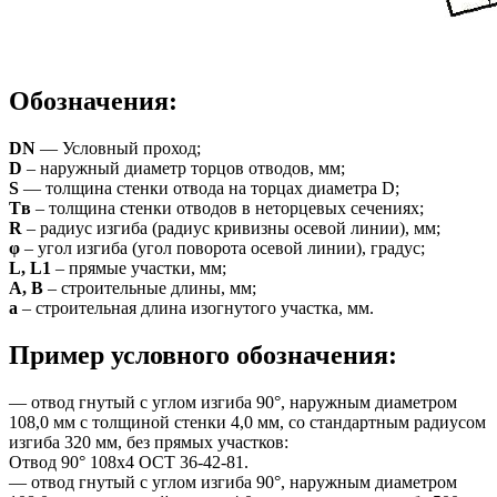
Обозначения:
DN
— Условный проход;
D
– наружный диаметр торцов отводов, мм;
S
— толщина стенки отвода на торцах диаметра D;
Tв
– толщина стенки отводов в неторцевых сечениях;
R
– радиус изгиба (радиус кривизны осевой линии), мм;
φ
– угол изгиба (угол поворота осевой линии), градус;
L, L1
– прямые участки, мм;
А, B
– строительные длины, мм;
а
– строительная длина изогнутого участка, мм.
Пример условного обозначения:
— отвод гнутый с углом изгиба 90°, наружным диаметром
108,0 мм с толщиной стенки 4,0 мм, со стандартным радиусом
изгиба 320 мм, без прямых участков:
Отвод 90° 108х4 ОСТ 36-42-81.
— отвод гнутый с углом изгиба 90°, наружным диаметром