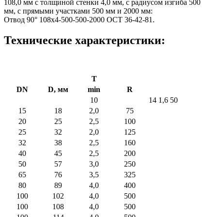
108,0 мм с толщиной стенки 4,0 мм, с радиусом изгиба 500
мм, с прямыми участками 500 мм и 2000 мм:
Отвод 90° 108х4-500-500-2000 ОСТ 36-42-81.
Технические характеристики:
T
DN
D, мм
min
R
10
14
1,6
50
15
18
2,0
75
20
25
2,5
100
25
32
2,0
125
32
38
2,5
160
40
45
2,5
200
50
57
3,0
250
65
76
3,5
325
80
89
4,0
400
100
102
4,0
500
100
108
4,0
500