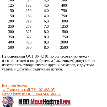
100
114
4,0
500
125
133
4,0
400
150
159
4,0
750
150
168
4,0
750
200
219
6,0
1000
250
273
7,0
1250
300
325
8,0
1500
350
377
8,0
1750
400
426
8,0
2000
500
530
8,0
2500
На основании ОСТ 36-42-81 по согласованию между
изготовителем и потребителем (заказчиком) допускается
изготовлять отводы гнутые других размеров, с другими
углами и другими радиусами изгиба.
Бүгілген бұрма
←
Отвод гнутый ТУ 102-488-05
Отвод гнутый ОСТ 34-42-661-84
→