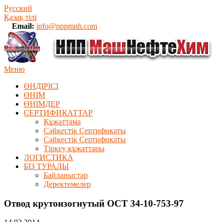
Русский
Қазақ тілі
Email:
info@nppmnh.com
Меню
ӨНДІРІСІ
ӨНІМ
ӨHIМДЕР
СЕРТИФИКАТТАР
Құжаттама
Сәйкестік Сертификаты
Сәйкестік Сертификаты
Тіркеу құжаттары
ЛОГИСТИКА
БІЗ ТУРАЛЫ
Байланыстар
Деректемелер
Отвод крутоизогнутый ОСТ 34-10-753-97