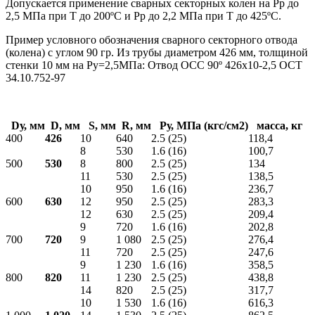
Допускается применение сварных секторных колен на Рр до
2,5 МПа при Т до 200ºС и Рр до 2,2 МПа при Т до 425ºС.
Пример условного обозначения сварного секторного отвода
(колена) с углом 90 гр. Из трубы диаметром 426 мм, толщиной
стенки 10 мм на Ру=2,5МПа: Отвод ОСС 90º 426х10-2,5 ОСТ
34.10.752-97
D
у
, мм
D, мм
S, мм
R, мм
Pу
, МПа (кгс/см
2
)
масса, кг
400
426
10
640
2.5 (25)
118,4
8
530
1.6 (16)
100,7
500
530
8
800
2.5 (25)
134
11
530
2.5 (25)
138,5
10
950
1.6 (16)
236,7
600
630
12
950
2.5 (25)
283,3
12
630
2.5 (25)
209,4
9
720
1.6 (16)
202,8
700
720
9
1 080
2.5 (25)
276,4
11
720
2.5 (25)
247,6
9
1 230
1.6 (16)
358,5
800
820
11
1 230
2.5 (25)
438,8
14
820
2.5 (25)
317,7
10
1 530
1.6 (16)
616,3