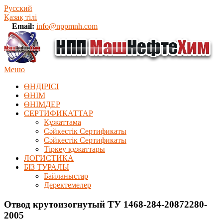
Русский
Қазақ тілі
Email:
info@nppmnh.com
Меню
ӨНДІРІСІ
ӨНІМ
ӨHIМДЕР
СЕРТИФИКАТТАР
Құжаттама
Сәйкестік Сертификаты
Сәйкестік Сертификаты
Тіркеу құжаттары
ЛОГИСТИКА
БІЗ ТУРАЛЫ
Байланыстар
Деректемелер
Отвод крутоизогнутый ТУ 1468-284-20872280-
2005