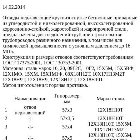
14.02.2014
Отводы нержавеющие крутоизогнутые бесшовные приварные
из углеродистой и низколегированной, высоколегированной
коррозионно-стойкой, жаростойкой и жаропрочной стали,
предназначены для соединений труб при строительстве
трубопроводов различного назначения, в том числе для
химической промышленности с условным давлением до 16
МПа.
Конструкция и размеры отводов соответствуют требованиям
ГОСТ 17375-2001, ГОСТ 30753-2001.
Материал: сталь марок 10, 20, 09Г2С, 10Г2, 15Х5М, 15Х5ВФ,
12Х1МФ, 15ХМ, 15Х1М1Ф, 08Х18Н12Т, 10Х17Н13М2Т,
12Х18Н9Т, 12Х18Н9, 12Х18Н12Т, 12Х18Н10Т.
Метод изготовления: горячая протяжка.
Типоразмер,
Наименование
Марки стали
мм
отвод
1
57х3
12Х18Н10Т
нержавеющий
2
-||-
57х3,5
12Х18Н10Т
12Х18Н10Т, 15Х5М,
3
-||-
57х4
10Х17Н13М2Т
12Х18Н10Т, 15Х5М,
4
-||-
57х5