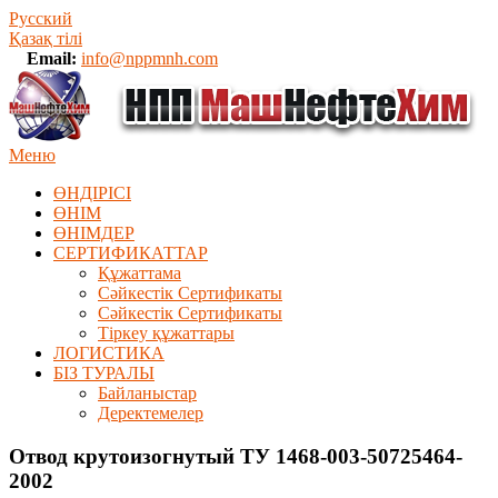
Русский
Қазақ тілі
Email:
info@nppmnh.com
Меню
ӨНДІРІСІ
ӨНІМ
ӨHIМДЕР
СЕРТИФИКАТТАР
Құжаттама
Сәйкестік Сертификаты
Сәйкестік Сертификаты
Тіркеу құжаттары
ЛОГИСТИКА
БІЗ ТУРАЛЫ
Байланыстар
Деректемелер
Отвод крутоизогнутый ТУ 1468-003-50725464-
2002