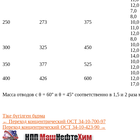
12,0
7,0
8,0
250
273
375
10,0
11,0
12,0
8,0
10,0
300
325
450
12,0
14,0
10,0
350
377
525
12,0
10,0
400
426
600
12,0
17,0
Масса отводов с θ = 60° и θ = 45° соответственно в 1,5 и 2 раз
Тіке бүгілген бұрма
←
Переход концентрический ОСТ 34-10-700-97
Переход концентрический ОСТ 34-10-423-90
→