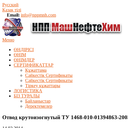
Русский
Қазақ тілі
Email:
info@nppmnh.com
Меню
ӨНДІРІСІ
ӨНІМ
ӨHIМДЕР
СЕРТИФИКАТТАР
Құжаттама
Сәйкестік Сертификаты
Сәйкестік Сертификаты
Тіркеу құжаттары
ЛОГИСТИКА
БІЗ ТУРАЛЫ
Байланыстар
Деректемелер
Отвод крутоизогнутый ТУ 1468-010-01394863-200