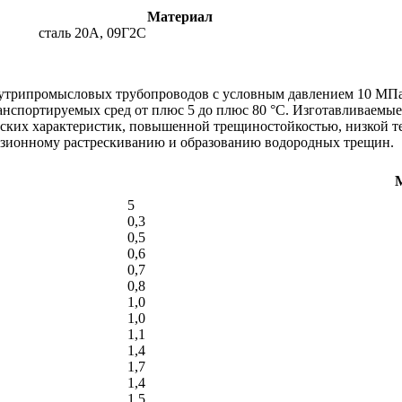
Материал
сталь 20А, 09Г2С
утрипромысловых трубопроводов с условным давлением 10 МПа 
анспортируемых сред от плюс 5 до плюс 80 °C. Изготавливаемы
ких характеристик, повышенной трещиностойкостью, низкой те
розионному растрескиванию и образованию водородных трещин.
М
5
0,3
0,5
0,6
0,7
0,8
1,0
1,0
1,1
1,4
1,7
1,4
1,5