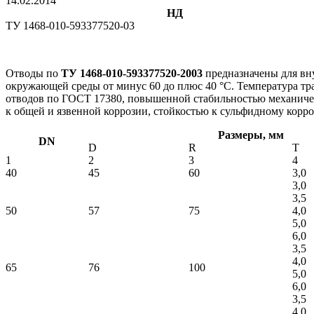
14.02.2014
НД
ТУ 1468-010-593377520-03
Отводы по
ТУ 1468-010-593377520-2003
предназначены для вн
окружающей среды от минус 60 до плюс 40 °C. Температура тр
отводов по ГОСТ 17380, повышенной стабильностью механичес
к общей и язвенной коррозии, стойкостью к сульфидному кор
Размеры, мм
DN
D
R
T
1
2
3
4
40
45
60
3,0
3,0
3,5
50
57
75
4,0
5,0
6,0
3,5
4,0
65
76
100
5,0
6,0
3,5
4,0