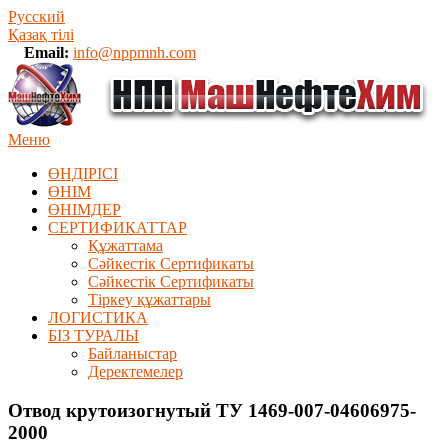
Русский
Қазақ тілі
Email:
info@nppmnh.com
Меню
ӨНДІРІСІ
ӨНІМ
ӨHIМДЕР
СЕРТИФИКАТТАР
Құжаттама
Сәйкестік Сертификаты
Сәйкестік Сертификаты
Тіркеу құжаттары
ЛОГИСТИКА
БІЗ ТУРАЛЫ
Байланыстар
Деректемелер
Отвод крутоизогнутый ТУ 1469-007-04606975-
2000