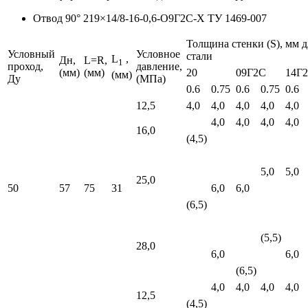
Отвод 90° 219×14/8-16-0,6-О9Г2С-Х ТУ 1469-007
Толщина стенки (S), мм д
Условный
Условное
стали
L
,
Дн,
L=R,
1
проход,
давление,
(мм)
(мм)
20
09Г2С
14Г
(мм)
Ду
(МПа)
0.6
0.75
0.6
0.75
0.6
12,5
4,0
4,0
4,0
4,0
4,0
4,0
4,0
4,0
4,0
16,0
(4,5)
5,0
5,0
25,0
50
57
75
31
6,0
6,0
(6,5)
(5,5)
28,0
6,0
6,0
(6,5)
4,0
4,0
4,0
4,0
12,5
(4,5)