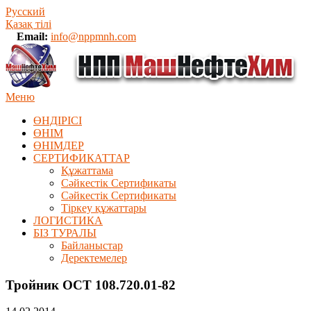
Русский
Қазақ тілі
Email:
info@nppmnh.com
Меню
ӨНДІРІСІ
ӨНІМ
ӨHIМДЕР
СЕРТИФИКАТТАР
Құжаттама
Сәйкестік Сертификаты
Сәйкестік Сертификаты
Тіркеу құжаттары
ЛОГИСТИКА
БІЗ ТУРАЛЫ
Байланыстар
Деректемелер
Тройник ОСТ 108.720.01-82