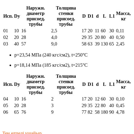
Наружн.
Толщина
диаметр
стенки
Масса,
Исп.
Dу
D
D1
d
L
L1
присоед.
присоед.
кг
трубы
трубы
01
10
16
2,5
17
20
11
60
30
0,11
02
20
28
4,0
29
35
20
80
40
0,50
03
40
57
9,0
58
63
39
130
65
2,45
p=23,54 МПа (240 кгс/см2), t=250°С
p=18,14 МПа (185 кгс/см2), t=215°С
Наружн.
Толщина
диаметр
стенки
Масса,
Исп.
Dу
D
D1
d
L
L1
присоед.
присоед.
кг
трубы
трубы
04
10
16
2
17
20
12
60
30
0,10
05
20
28
3
29
35
22
80
40
0,45
06
65
76
9
77
82
58
180
90
4,78
Тең өтпелі үшайыр