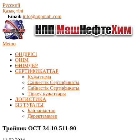
Русский
Қазақ тілі
Email:
info@nppmnh.com
Меню
ӨНДІРІСІ
ӨНІМ
ӨHIМДЕР
СЕРТИФИКАТТАР
Құжаттама
Сәйкестік Сертификаты
Сәйкестік Сертификаты
Тіркеу құжаттары
ЛОГИСТИКА
БІЗ ТУРАЛЫ
Байланыстар
Деректемелер
Тройник ОСТ 34-10-511-90