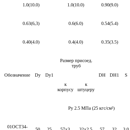
1.0(10.0)
1.0(10.0)
0.90(9.0)
0.63(6,3)
0.6(6.0)
0.54(5.4)
0.40(4.0)
0.4(4.0)
0.35(3.5)
Размер присоед.
труб
Обозначение
Dy
Dy1
DH
DH1
S
к
к
корпусу
штуцеру
Ру 2.5 МПа (25 кгс/см²)
01ОСТ34-
50
25
57×3
32×2.5
57
32
3.0