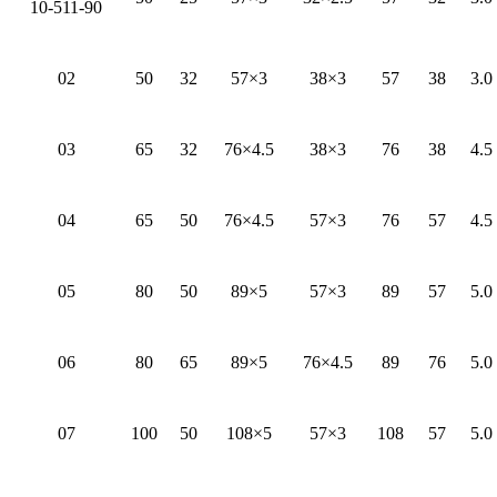
10-511-90
02
50
32
57×3
38×3
57
38
3.0
03
65
32
76×4.5
38×3
76
38
4.5
04
65
50
76×4.5
57×3
76
57
4.5
05
80
50
89×5
57×3
89
57
5.0
06
80
65
89×5
76×4.5
89
76
5.0
07
100
50
108×5
57×3
108
57
5.0