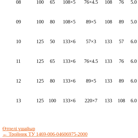
08
100
65
108×5
76×4.5
108
76
5.0
09
100
80
108×5
89×5
108
89
5.0
10
125
50
133×6
57×3
133
57
6.0
11
125
65
133×6
76×4.5
133
76
6.0
12
125
80
133×6
89×5
133
89
6.0
13
125
100
133×6
220×7
133
108
6.0
Өтпелі үшайыр
←
Тройник ТУ 1469-006-04606975-2000