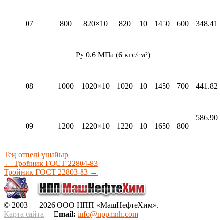
07
800
820×10
820
10
1450
600
348.41
Py 0.6 МПа (6 кгс/см²)
08
1000
1020×10
1020
10
1450
700
441.82
586.90
09
1200
1220×10
1220
10
1650
800
Тең өтпелі үшайыр
←
Тройник ГОСТ 22804-83
Тройник ГОСТ 22803-83
→
© 2003 — 2026 ООО НПП «МашНефтеХим».
Карта сайта
Email:
info@nppmnh.com