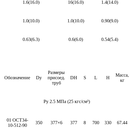
1.6(16.0)
16(16.0)
1.4(14.0)
1.0(10.0)
1.0(10.0)
0.90(9.0)
0.63(6.3)
0.6(6.0)
0.54(5.4)
Размеры
Масса,
Обозначение
Dy
присоед.
DH
S
L
H
кг
труб
Py 2.5 МПа (25 кгс/см²)
01 ОСТ34-
350
377×6
377
8
700
330
67.44
10-512-90