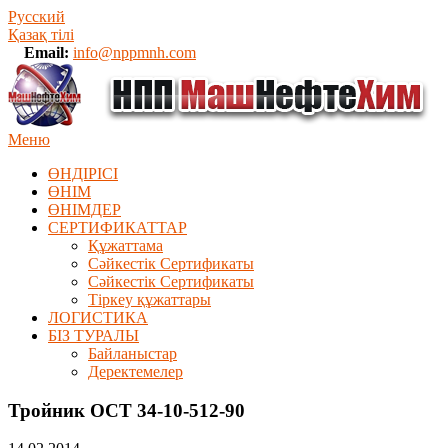
Русский
Қазақ тілі
Email:
info@nppmnh.com
Меню
ӨНДІРІСІ
ӨНІМ
ӨHIМДЕР
СЕРТИФИКАТТАР
Құжаттама
Сәйкестік Сертификаты
Сәйкестік Сертификаты
Тіркеу құжаттары
ЛОГИСТИКА
БІЗ ТУРАЛЫ
Байланыстар
Деректемелер
Тройник ОСТ 34-10-512-90