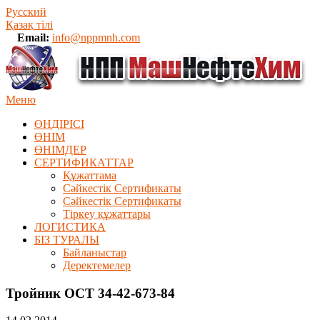
Русский
Қазақ тілі
Email:
info@nppmnh.com
Меню
ӨНДІРІСІ
ӨНІМ
ӨHIМДЕР
СЕРТИФИКАТТАР
Құжаттама
Сәйкестік Сертификаты
Сәйкестік Сертификаты
Тіркеу құжаттары
ЛОГИСТИКА
БІЗ ТУРАЛЫ
Байланыстар
Деректемелер
Тройник ОСТ 34-42-673-84