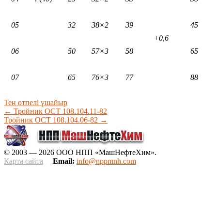
05
32
38×2
39
45
+
0
,
6
06
50
57×3
58
65
07
65
76×3
77
88
Тең өтпелі үшайыр
←
Тройник ОСТ 108.104.11-82
Тройник ОСТ 108.104.06-82
→
© 2003 — 2026 ООО НПП «МашНефтеХим».
Карта сайта
Email:
info@nppmnh.com