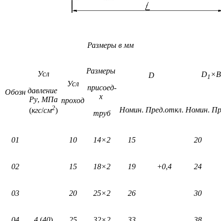
Размеры
в
мм
Размеры
Усл
D
×B
D
1
Усл
присоед-
давление
Обозн
х
Ру
,
МПа
проход
2
Номин
.
Пред
.
откл
.
Номин
.
Пр
(
кгс
/
см
)
труб
01
10
14×2
15
20
02
15
18×2
19
+
0
,
4
24
03
20
25×2
26
30
04
4
(
40
)
25
32×2
33
38