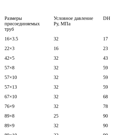
Размеры
Условное давление
DH
присоединяемых
Ру, МПа
труб
16×3.5
32
17
22×3
16
23
42×5
32
43
57×8
32
59
57×10
32
59
57×13
32
59
67×10
32
68
76×9
32
78
89×8
25
90
89×9
32
90