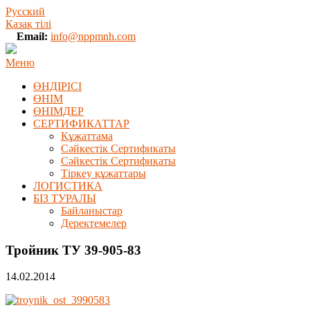
Русский
Қазақ тілі
Email:
info@nppmnh.com
Меню
ӨНДІРІСІ
ӨНІМ
ӨHIМДЕР
СЕРТИФИКАТТАР
Құжаттама
Сәйкестік Сертификаты
Сәйкестік Сертификаты
Тіркеу құжаттары
ЛОГИСТИКА
БІЗ ТУРАЛЫ
Байланыстар
Деректемелер
Тройник ТУ 39-905-83
14.02.2014