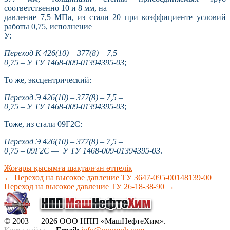
соответственно 10 и 8 мм, на
давление 7,5 МПа, из стали 20 при коэффициенте условий
работы 0,75, исполнение
У:
Переход К 426(10) – 377(8) – 7,5 –
0,75 – У ТУ 1468-009-01394395-03
;
То же, эксцентрический:
Переход Э 426(10) – 377(8) – 7,5 –
0,75 – У ТУ 1468-009-01394395-03
;
Тоже, из стали 09Г2С:
Переход Э 426(10) – 377(8) – 7,5 –
0,75 – 09Г2С — У ТУ 1468-009-01394395-03
.
Жоғары қысымға шақталған өтпелік
←
Переход на высокое давление ТУ 3647-095-00148139-00
Переход на высокое давление ТУ 26-18-38-90
→
© 2003 — 2026 ООО НПП «МашНефтеХим».