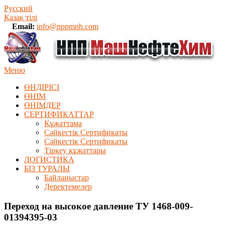
Русский
Қазақ тілі
Email:
info@nppmnh.com
Меню
ӨНДІРІСІ
ӨНІМ
ӨHIМДЕР
СЕРТИФИКАТТАР
Құжаттама
Сәйкестік Сертификаты
Сәйкестік Сертификаты
Тіркеу құжаттары
ЛОГИСТИКА
БІЗ ТУРАЛЫ
Байланыстар
Деректемелер
Переход на высокое давление ТУ 1468-009-
01394395-03