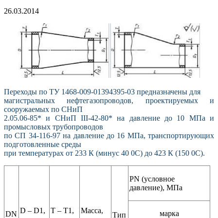
26.03.2014
Переходы по ТУ 1468-009-01394395-03 предназначены для
магистральных нефтегазопроводов, проектируемых и
сооружаемых по СНиП
2.05.06-85* и СНиП III-42-80* на давление до 10 МПа и
промысловых трубопроводов
по СП 34-116-97 на давление до 16 МПа, транспортирующих
подготовленные среды
при температурах от 233 К (минус 40 0С) до 423 К (150 0С).
РN (условное
давление), МПа
D – D1,
Т – Т1,
Масса,
марка
DN
Тип