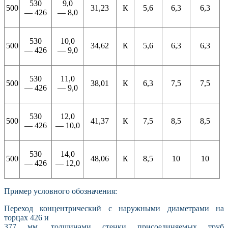
530
9,0
500
31,23
К
5,6
6,3
6,3
— 426
— 8,0
530
10,0
500
34,62
К
5,6
6,3
6,3
— 426
— 9,0
530
11,0
500
38,01
К
6,3
7,5
7,5
— 426
— 9,0
530
12,0
500
41,37
К
7,5
8,5
8,5
— 426
— 10,0
530
14,0
500
48,06
К
8,5
10
10
— 426
— 12,0
Пример условного обозначения:
Переход концентрический с наружными диаметрами на
торцах 426 и
377 мм, толщинами стенки присоединяемых труб