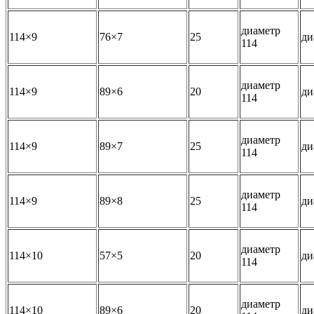
диаметр
114×9
76×7
25
ди
114
диаметр
114×9
89×6
20
ди
114
диаметр
114×9
89×7
25
ди
114
диаметр
114×9
89×8
25
ди
114
диаметр
114×10
57×5
20
ди
114
диаметр
114×10
89×6
20
ди