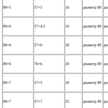
89×5
57×5
16
диаметр 89
ди
89×6
57×4,5
16
диаметр 89
ди
89×6
57×6
20
диаметр 89
ди
89×6
76×6
20
диаметр 89
ди
89×7
57×5
20
диаметр 89
ди
89×7
57×7
25
диаметр 89
ди