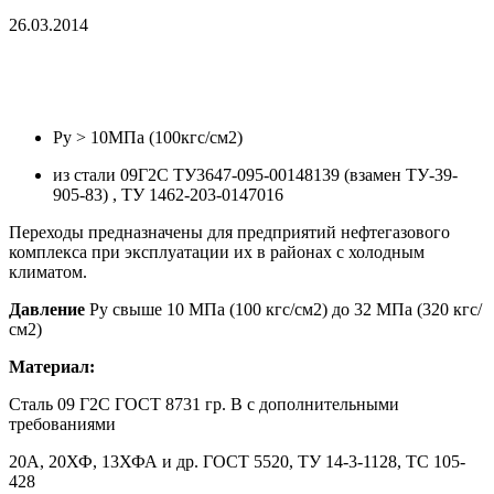
26.03.2014
Ру > 10МПа (100кгс/см2)
из стали 09Г2С ТУ3647-095-00148139 (взамен ТУ-39-
905-83) , ТУ 1462-203-0147016
Переходы предназначены для предприятий нефтегазового
комплекса при эксплуатации их в районах с холодным
климатом.
Давление
Ру свыше 10 МПа (100 кгс/см2) до 32 МПа (320 кгс/
см2)
Материал:
Сталь 09 Г2С ГОСТ 8731 гр. В с дополнительными
требованиями
20А, 20ХФ, 13ХФА и др. ГОСТ 5520, ТУ 14-3-1128, ТС 105-
428