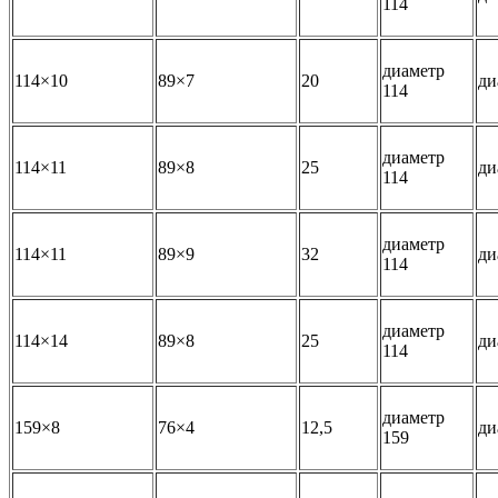
114
диаметр
114×10
89×7
20
ди
114
диаметр
114×11
89×8
25
ди
114
диаметр
114×11
89×9
32
ди
114
диаметр
114×14
89×8
25
ди
114
диаметр
159×8
76×4
12,5
ди
159