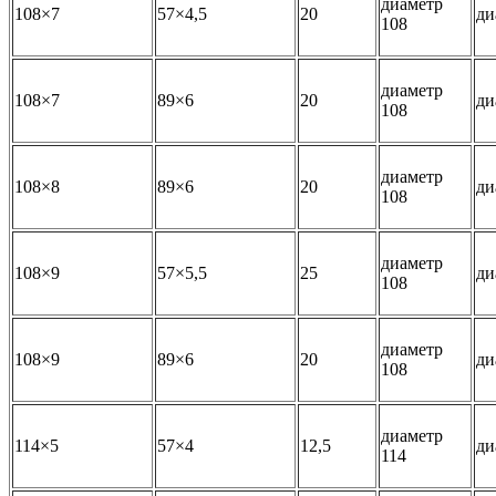
диаметр
108×7
57×4,5
20
ди
108
диаметр
108×7
89×6
20
ди
108
диаметр
108×8
89×6
20
ди
108
диаметр
108×9
57×5,5
25
ди
108
диаметр
108×9
89×6
20
ди
108
диаметр
114×5
57×4
12,5
ди
114