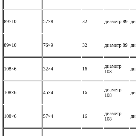
89×10
57×8
32
диаметр 89
ди
89×10
76×9
32
диаметр 89
ди
диаметр
108×6
32×4
16
ди
108
диаметр
108×6
45×4
16
ди
108
диаметр
108×6
57×4
16
ди
108