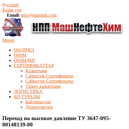
Русский
Қазақ тілі
Email:
info@nppmnh.com
Меню
ӨНДІРІСІ
ӨНІМ
ӨHIМДЕР
СЕРТИФИКАТТАР
Құжаттама
Сәйкестік Сертификаты
Сәйкестік Сертификаты
Тіркеу құжаттары
ЛОГИСТИКА
БІЗ ТУРАЛЫ
Байланыстар
Деректемелер
Переход на высокое давление ТУ 3647-095-
00148139-00