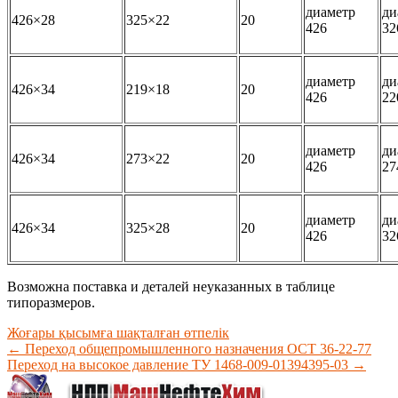
диаметр
ди
426×28
325×22
20
426
32
диаметр
ди
426×34
219×18
20
426
22
диаметр
ди
426×34
273×22
20
426
27
диаметр
ди
426×34
325×28
20
426
32
Возможна поставка и деталей неуказанных в таблице
типоразмеров.
Жоғары қысымға шақталған өтпелік
←
Переход общепромышленного назначения ОСТ 36-22-77
Переход на высокое давление ТУ 1468-009-01394395-03
→