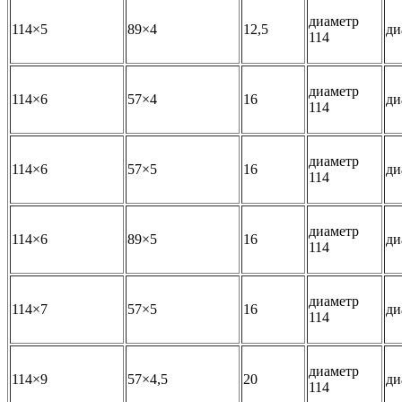
диаметр
114×5
89×4
12,5
ди
114
диаметр
114×6
57×4
16
ди
114
диаметр
114×6
57×5
16
ди
114
диаметр
114×6
89×5
16
ди
114
диаметр
114×7
57×5
16
ди
114
диаметр
114×9
57×4,5
20
ди
114