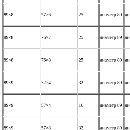
89×8
57×6
25
диаметр 89
ди
89×8
76×7
25
диаметр 89
ди
89×8
76×8
25
диаметр 89
ди
89×9
32×4
32
диаметр 89
ди
89×9
57×4
16
диаметр 89
ди
89×9
57×8
32
диаметр 89
ди